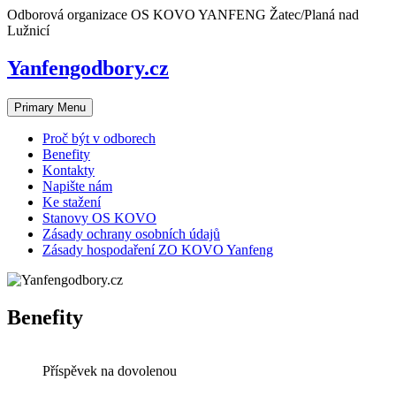
Skip
Odborová organizace OS KOVO YANFENG Žatec/Planá nad
to
Lužnicí
content
Yanfengodbory.cz
Primary Menu
Proč být v odborech
Benefity
Kontakty
Napište nám
Ke stažení
Stanovy OS KOVO
Zásady ochrany osobních údajů
Zásady hospodaření ZO KOVO Yanfeng
Benefity
Příspěvek na dovolenou