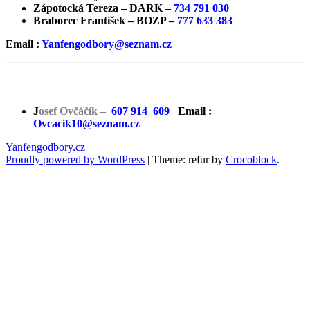
Zápotocká Tereza – DARK –
734 791 030
Braborec František – BOZP –
777 633 383
Email :
Yanfengodbory@seznam.cz
Planá nad Lužnicí
J
osef Ovčáčík –
607 914 609
Email :
Ovcacik10@seznam.cz
Yanfengodbory.cz
Proudly powered by WordPress
|
Theme: refur by
Crocoblock
.