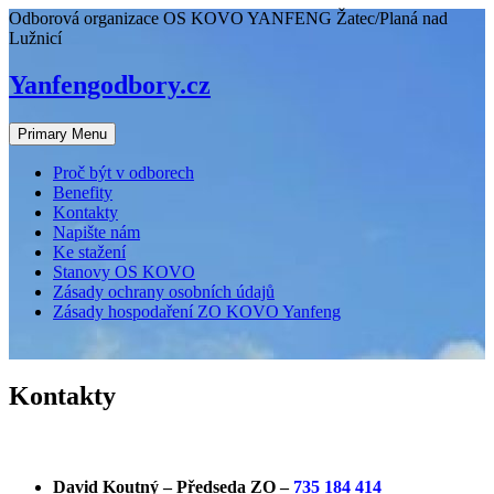
Skip
Odborová organizace OS KOVO YANFENG Žatec/Planá nad
to
Lužnicí
content
Yanfengodbory.cz
Primary Menu
Proč být v odborech
Benefity
Kontakty
Napište nám
Ke stažení
Stanovy OS KOVO
Zásady ochrany osobních údajů
Zásady hospodaření ZO KOVO Yanfeng
Kontakty
Žatec
David Koutný – Předseda ZO –
735 184 414